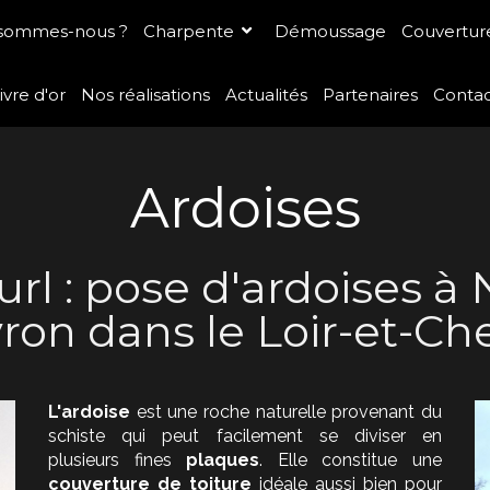
 sommes-nous ?
Charpente
Démoussage
Couverture
ivre d'or
Nos réalisations
Actualités
Partenaires
Conta
Ardoises
rl : pose d'ardoises à
on dans le Loir-et-Che
L'ardoise
est une roche naturelle provenant du
schiste qui peut facilement se diviser en
plusieurs fines
plaques
. Elle constitue une
couverture de toiture
idéale aussi bien pour