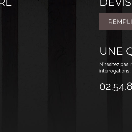
RL
DEVIS
REMPLI
UNE Q
N'hésitez pas,
interrogations :
02.54.