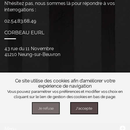
N'hésitez pas, nous sommes là pour répondre à vos
interrogations :
02.54.83.68.49
CORBEAU EURL
43 rue du 11 Novembre
41210 Neung-sur-Beuvron
Ce site utilise des cookies afin d’améliorer votre
expérience de navigation
Vous pouvez paramétrer vos préférences et modifier vos choix en
cliquant sur le lien de gestion des cookies en bas de page.
Je refuse
J'accepte
Menu